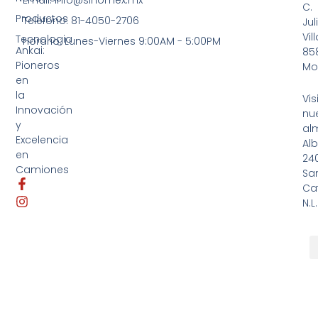
Email: info@sinomex.mx
C.
Productos
Telefono: 81-4050-2706
Jul
Vil
Tecnologia
Horario: Lunes-Viernes 9:00AM - 5:00PM
Ankai:
858
Pioneros
Mo
en
la
Vis
Innovación
nu
y
al
Excelencia
Al
en
24
Camiones
Sa
F
I
Cat
a
n
N.L.
c
s
e
t
b
a
o
g
o
r
k
a
-
m
f