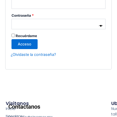
Contraseña
*
Recuérdame
Acceso
¿Olvidaste la contraseña?
Visitanos
Ub
Contactanos
Inicio
Nu
tall
Nosotros