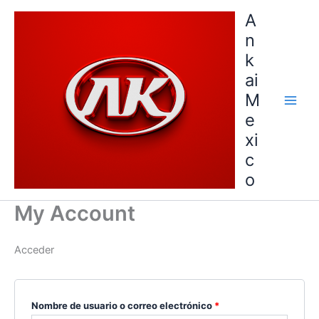
Ir
Obligatorio
Obligatorio
A
al
n
contenido
k
ai
M
e
xi
c
o
My Account
Acceder
Nombre de usuario o correo electrónico
*